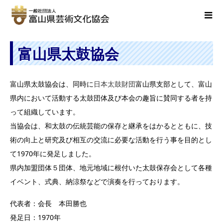
富山県太鼓協会
富山県太鼓協会は、同時に
日本太鼓財団
富山県支部として、富山
県内において活動する太鼓団体及び本会の趣旨に賛同する者を持
って組織しています。
当協会は、和太鼓の伝統芸能の保存と継承をはかるとともに、技
術の向上と研究及び相互の交流に必要な活動を行う事を目的とし
て1970年に発足しました。
県内加盟団体５団体、地元地域に根付いた太鼓保存会として各種
イベント、式典、納涼祭などで演奏を行っております。
代表者：会長 本田勝也
発足日：1970年